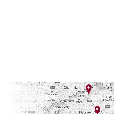
POTŘEBUJETE
ZTRATI
PORADIT?