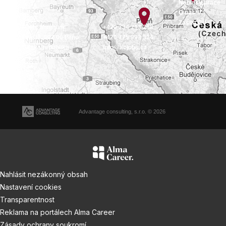
Nabídky práce
O nás
Brno
Zaslat CV
Palác Magnum
+420 734 713 298
Orlí 36, 602 00 Brno
+420 775 993 314
Česká republika
info@acjobs.cz
Advantage consulting, s.r.o. © 2026
Nahlásit nezákonný obsah
Nastavení cookies
Transparentnost
Reklama na portálech Alma Career
Zásady ochrany soukromí