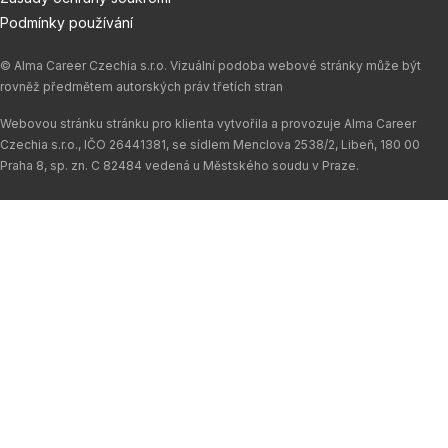
Podmínky používání
© Alma Career Czechia s.r.o. Vizuální podoba webové stránky může být
rovněž předmětem autorských práv třetích stran
Webovou stránku stránku pro klienta vytvořila a provozuje Alma Career
Czechia s.r.o., IČO 26441381, se sídlem Menclova 2538/2, Libeň, 180 00
Praha 8, sp. zn. C 82484 vedená u Městského soudu v Praze.