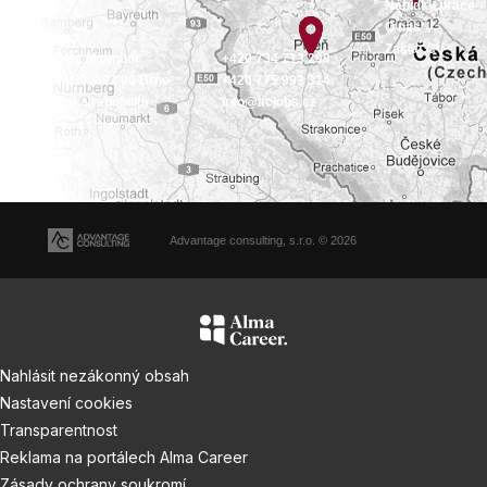
Nabídky práce
O nás
Brno
Zaslat CV
Palác Magnum
+420 734 713 298
Orlí 36, 602 00 Brno
+420 775 993 314
Česká republika
info@acjobs.cz
Advantage consulting, s.r.o. © 2026
Nahlásit nezákonný obsah
Nastavení cookies
Transparentnost
Reklama na portálech Alma Career
Zásady ochrany soukromí