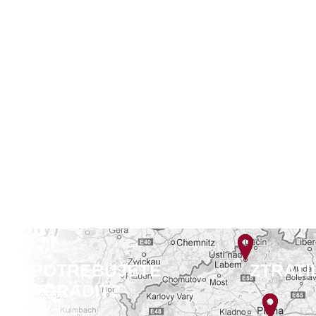
POTŘEBUJETE
ZTRATI
PORADIT?