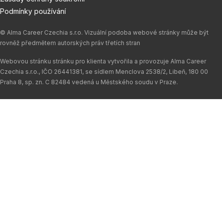
Podmínky používání
© Alma Career Czechia s.r.o. Vizuální podoba webové stránky může být
rovněž předmětem autorských práv třetích stran
Webovou stránku stránku pro klienta vytvořila a provozuje Alma Career
Czechia s.r.o., IČO 26441381, se sídlem Menclova 2538/2, Libeň, 180 00
Praha 8, sp. zn. C 82484 vedená u Městského soudu v Praze.