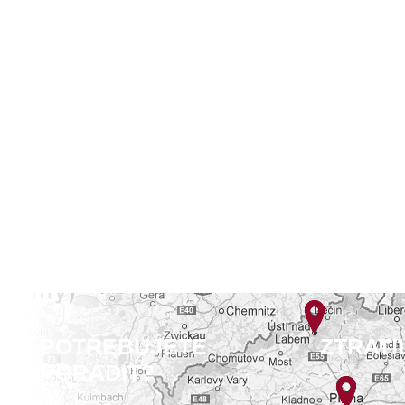
POTŘEBUJETE
ZTRATI
PORADIT?