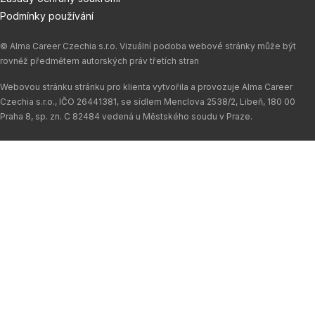
Podmínky používání
© Alma Career Czechia s.r.o. Vizuální podoba webové stránky může být
rovněž předmětem autorských práv třetích stran
Webovou stránku stránku pro klienta vytvořila a provozuje Alma Career
Czechia s.r.o., IČO 26441381, se sídlem Menclova 2538/2, Libeň, 180 00
Praha 8, sp. zn. C 82484 vedená u Městského soudu v Praze.