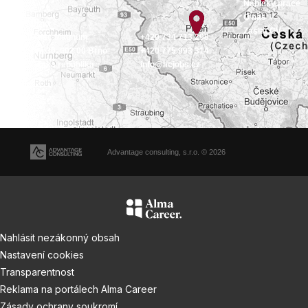
Nabídky práce
O nás
Brno
Zaslat CV
Palác Magnum
+420 734 713 298
Orlí 36, 602 00 Brno
+420 775 993 314
Česká republika
info@acjobs.cz
Advantage consulting, s.r.o. © 2026
Nahlásit nezákonný obsah
Nastavení cookies
Transparentnost
Reklama na portálech Alma Career
Zásady ochrany soukromí