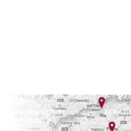
POTŘEBUJETE
ZTRATI
PORADIT?