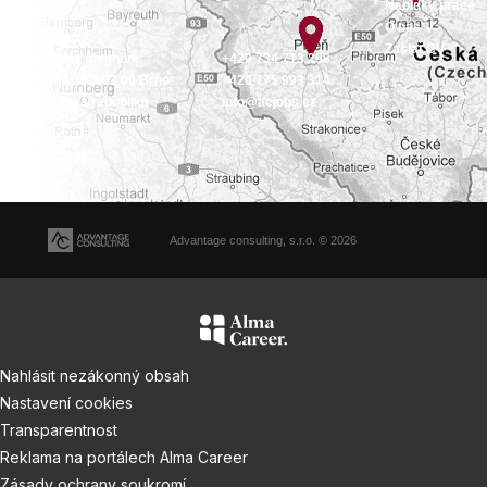
Nabídky práce
O nás
Brno
Zaslat CV
Palác Magnum
+420 734 713 298
Orlí 36, 602 00 Brno
+420 775 993 314
Česká republika
info@acjobs.cz
Advantage consulting, s.r.o. © 2026
Nahlásit nezákonný obsah
Nastavení cookies
Transparentnost
Reklama na portálech Alma Career
Zásady ochrany soukromí