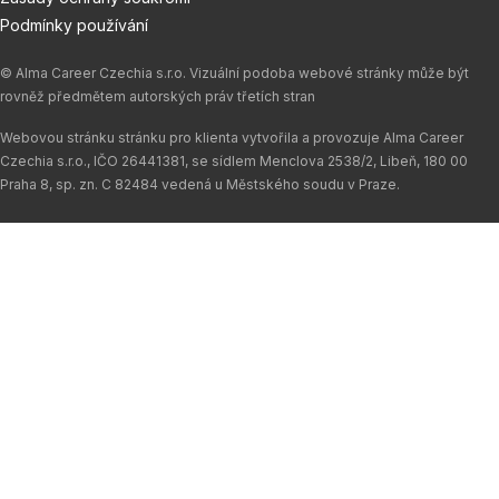
Podmínky používání
© Alma Career Czechia s.r.o. Vizuální podoba webové stránky může být
rovněž předmětem autorských práv třetích stran
Webovou stránku stránku pro klienta vytvořila a provozuje Alma Career
Czechia s.r.o., IČO 26441381, se sídlem Menclova 2538/2, Libeň, 180 00
Praha 8, sp. zn. C 82484 vedená u Městského soudu v Praze.